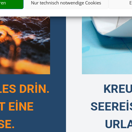
ren
Nur technisch notwendige Cookies
E
ES DRİN.
KREU
T EİNE
SEEREİ
SE.
URL