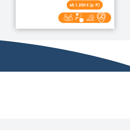
ab 1.200 € (p. P.)